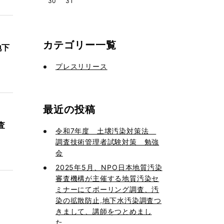
30
31
カテゴリー一覧
地下
プレスリリース
最近の投稿
査
令和7年度 土壌汚染対策法
調査技術管理者試験対策 勉強
会
2025年5月、NPO日本地質汚染
審査機構が主催する地質汚染セ
ミナーにてボーリング調査、汚
染の拡散防止,地下水汚染調査つ
きまして、講師をつとめまし
た。