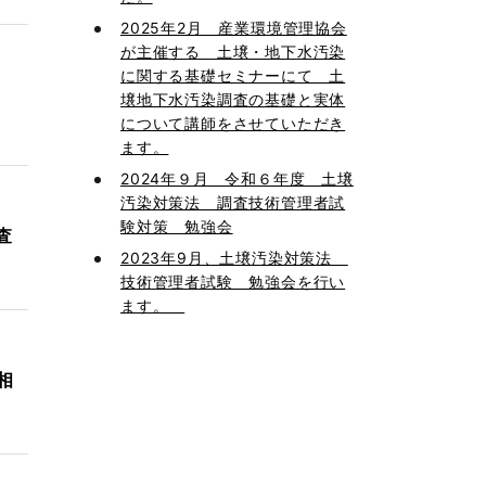
2025年2月 産業環境管理協会
が主催する 土壌・地下水汚染
に関する基礎セミナーにて 土
壌地下水汚染調査の基礎と実体
について講師をさせていただき
ます。
2024年９月 令和６年度 土壌
汚染対策法 調査技術管理者試
験対策 勉強会
査
2023年9月、土壌汚染対策法
技術管理者試験 勉強会を行い
ます。
相